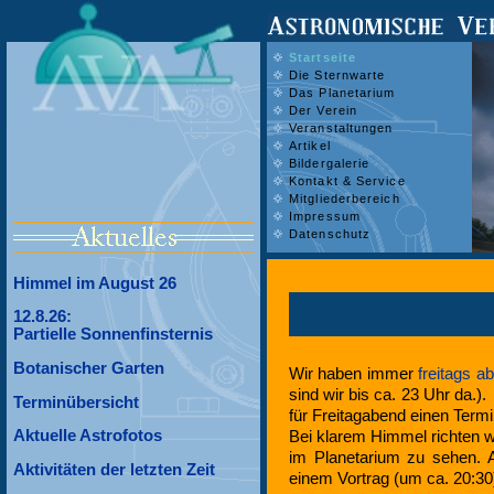
Startseite
Die Sternwarte
Das Planetarium
Der Verein
Veranstaltungen
Artikel
Bildergalerie
Kontakt & Service
Mitgliederbereich
Impressum
Datenschutz
Himmel im August 26
12.8.26:
Partielle Sonnenfinsternis
Botanischer Garten
Wir haben immer
freitags a
sind wir bis ca. 23 Uhr da.).
Terminübersicht
für Freitagabend einen Term
Aktuelle Astrofotos
Bei klarem Himmel richten 
im Planetarium zu sehen.
Aktivitäten der letzten Zeit
einem Vortrag (um ca. 20:30)